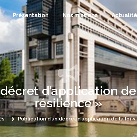
Présentation
Nos missions
Actualit
décret d’application de 
résilience »
és
Publication d’un décret d’application de la loi «