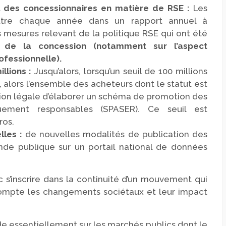
 des concessionnaires en matière de RSE :
Les
ettre chaque année dans un rapport annuel à
 mesures relevant de la politique RSE qui ont été
de la concession (notamment sur l’aspect
ofessionnelle).
llions :
Jusqu’alors, lorsqu’un seuil de 100 millions
, alors l’ensemble des acheteurs dont le statut est
ation légale d’élaborer un schéma de promotion des
uement responsables (SPASER). Ce seuil est
ros.
lles :
de nouvelles modalités de publication des
de publique sur un portail national de données
 s’inscrire dans la continuité d’un mouvement qui
compte les changements sociétaux et leur impact
de essentiellement sur les marchés publics dont le