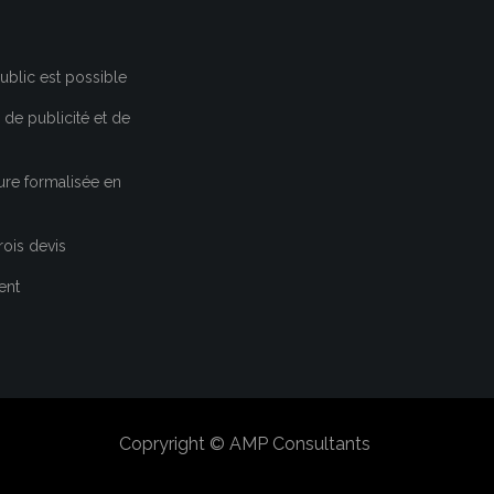
ublic est possible
de publicité et de
ure formalisée en
rois devis
ent
Copryright © AMP Consultants