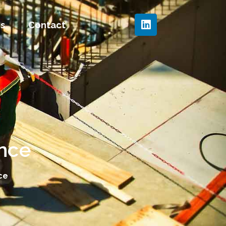
és
Contact
nce
ce