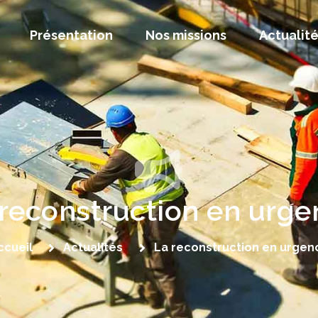
Présentation
Nos missions
Actualit
 reconstruction en urge
ccueil
Actualités
La reconstruction en urgen