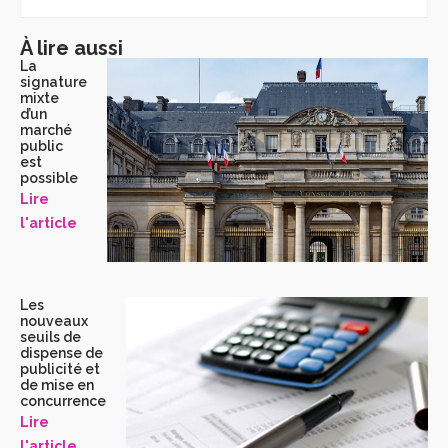
À lire aussi
La
signature
mixte
d’un
marché
public
est
possible
Lire
l'article
Les
nouveaux
seuils de
dispense de
publicité et
de mise en
concurrence
Lire
l'article