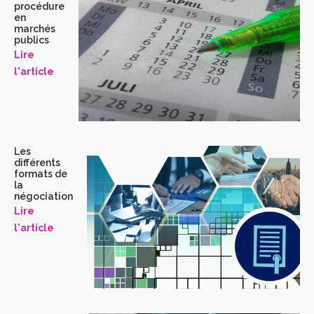
procédure
en
marchés
publics
Lire
l'article
Les
différents
formats de
la
négociation
Lire
l'article