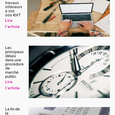
travaux
inférieurs
à 100
000 €HT
Lire
l'article
Les
principaux
délais
dans une
procédure
de
marché
public
Lire
l'article
La fin de
la