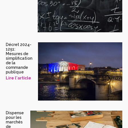
Décret 2024-
1251:
Mesures de
simplification
de la
commande
publique
Lire l'article
Dispense
pour les
marchés
de