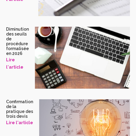
Diminution
des seuils
de
procédure
formalisée
en 2026
Lire
l'article
Confirmation
de la
pratique des
trois devis
Lire l'article